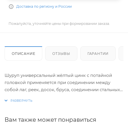
Доставка по региону и России
Пожалуйста, уточняйте цены при формировании заказа.
ОПИСАНИЕ
ОТЗЫВЫ
ГАРАНТИИ
Шуруп универсальный жёлтый цинк с потайной
головкой применяется при соединении между
собой лаг, реек, досок, бруса, соединении стальных
элементов (с предрарительным сверлением
отверстий) к основаниям из дерева, а также при
креплении элементов конструкций в полнотелые и
пустотелые основания.
Вам также может понравиться