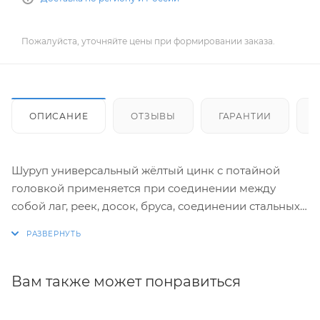
Пожалуйста, уточняйте цены при формировании заказа.
ОПИСАНИЕ
ОТЗЫВЫ
ГАРАНТИИ
Шуруп универсальный жёлтый цинк с потайной
головкой применяется при соединении между
собой лаг, реек, досок, бруса, соединении стальных
элементов (с предрарительным сверлением
отверстий) к основаниям из дерева, а также при
креплении элементов конструкций в полнотелые и
пустотелые основания.
Вам также может понравиться