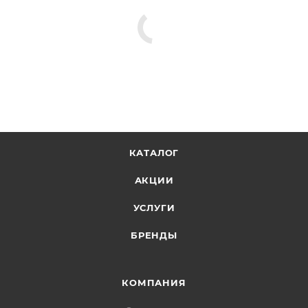
из ДСП, не допуская крошения материала.
Подходит для наружного применения.
КАТАЛОГ
АКЦИИ
УСЛУГИ
БРЕНДЫ
КОМПАНИЯ