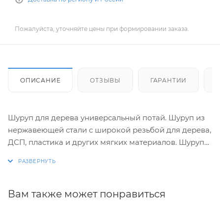
Пожалуйста, уточняйте цены при формировании заказа.
ОПИСАНИЕ
ОТЗЫВЫ
ГАРАНТИИ
Шуруп для дерева универсальный потай. Шуруп из
нержавеющей стали с широкой резьбой для дерева,
ДСП, пластика и других мягких материалов. Шурупы
имеют потайную головку. Поставляются с полной
или частичной (неполной) резьбой. Производятся
диаметром от 3 до 6мм, и длиной от 10 до 200 мм.
Конструкция резьбы отличается от классических
Вам также может понравиться
шурупов для дерева более острым углом и большей
высотой витка, чтобы облегчить крепление изделий