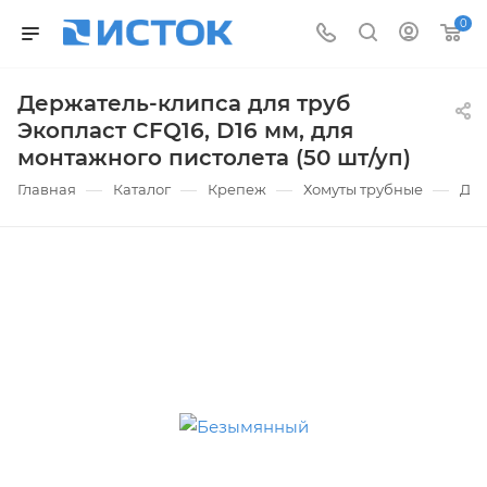
0
Держатель-клипса для труб
Экопласт CFQ16, D16 мм, для
монтажного пистолета (50 шт/уп)
—
—
—
—
Главная
Каталог
Крепеж
Хомуты трубные
Дер