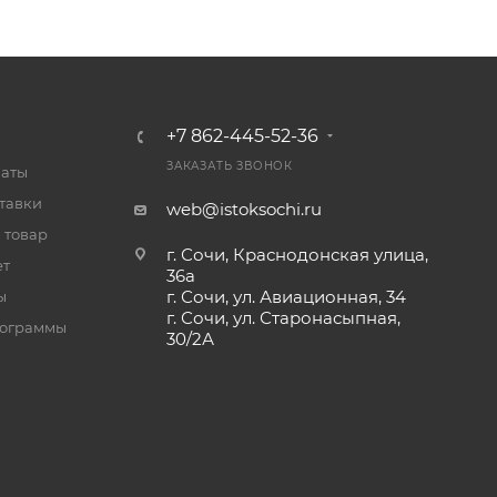
+7 862-445-52-36
ЗАКАЗАТЬ ЗВОНОК
латы
тавки
web@istoksochi.ru
 товар
г. Сочи, Краснодонская улица,
ет
36а
г. Сочи, ул. Авиационная, 34
ы
г. Сочи, ул. Старонасыпная,
рограммы
30/2А