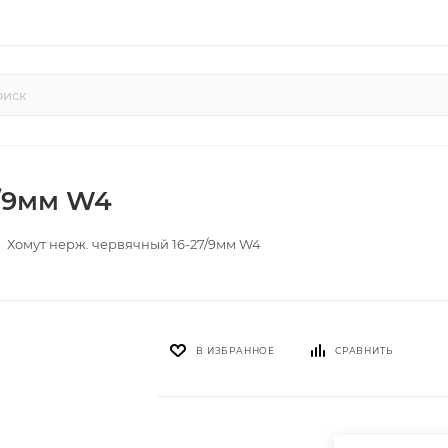
7/9мм W4
Хомут нерж. червячный 16-27/9мм W4
В ИЗБРАННОЕ
СРАВНИТЬ