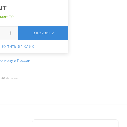
шт
ичии
: 110
В КОРЗИНУ
КУПИТЬ В 1 КЛИК
региону и России
ии заказа.