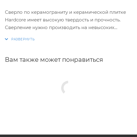
Сверло по керамограниту и керамической плитке
Hardcore имеет высокую твердость и прочность.
Сверление нужно производить на невысоких
оборотах дрели, а так же обеспечивать постоянное
охлаждение сверла и места сверления. Отличается
высоким ресурсом.
Вам также может понравиться