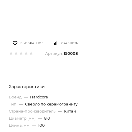
В ИЗБРАННОЕ
СРАВНИТЬ
Артикул:
150008
Характеристики
Бренд
—
Hardcore
Тип
—
Сверло по керамограниту
Страна-производитель
—
Китай
Диаметр (мм)
—
8,0
Длина, мм
—
100