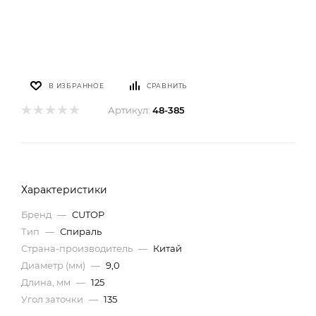
В ИЗБРАННОЕ
СРАВНИТЬ
Артикул:
48-385
Характеристики
Бренд
—
CUTOP
Тип
—
Спираль
Страна-производитель
—
Китай
Диаметр (мм)
—
9,0
Длина, мм
—
125
Угол заточки
—
135