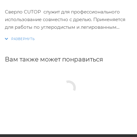
Сверло CUTOP служит для профессионального
использование совместно с дрелью. Применяется
для работы по углеродистым и легированным
сталям, серым и ковким чугунам, цветным металлам
и пластику.Сверло выполнено из быстрорежущей
стали HSS c добавлением кобальта 5% (Р6М5К5),
благодаря чему отличается высокой
Вам также может понравиться
износостойкостью, продолжительным рабочим
ресурсом и сроком эксплуатации.