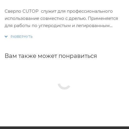
Сверло CUTOP служит для профессионального
использование совместно с дрелью. Применяется
для работы по углеродистым и легированным
сталям, серым и ковким чугунам, цветным металлам
и пластику.Сверло выполнено из быстрорежущей
стали HSS c добавлением кобальта 5% (Р6М5К5),
благодаря чему отличается высокой
Вам также может понравиться
износостойкостью, продолжительным рабочим
ресурсом и сроком эксплуатации.