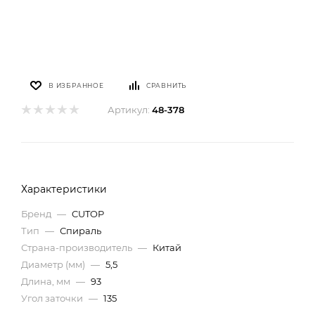
В ИЗБРАННОЕ
СРАВНИТЬ
Артикул:
48-378
Характеристики
Бренд
—
CUTOP
Тип
—
Спираль
Страна-производитель
—
Китай
Диаметр (мм)
—
5,5
Длина, мм
—
93
Угол заточки
—
135