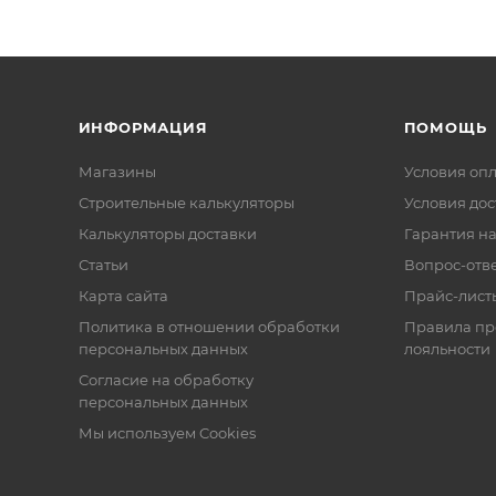
ИНФОРМАЦИЯ
ПОМОЩЬ
Магазины
Условия оп
Строительные калькуляторы
Условия дос
Калькуляторы доставки
Гарантия на
Статьи
Вопрос-отв
Карта сайта
Прайс-лист
Политика в отношении обработки
Правила п
персональных данных
лояльности
Согласие на обработку
персональных данных
Мы используем Cookies