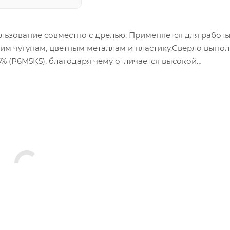
ьзование совместно с дрелью. Применяется для работы
им чугунам, цветным металлам и пластику.Сверло выпол
% (Р6М5К5), благодаря чему отличается высокой
сом и сроком эксплуатации.