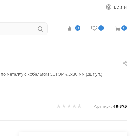
ВОЙТИ
0
0
0
по металлу с кобальтом CUTOP 4,5х80 мм (2шт уп.)
Артикул:
48-375