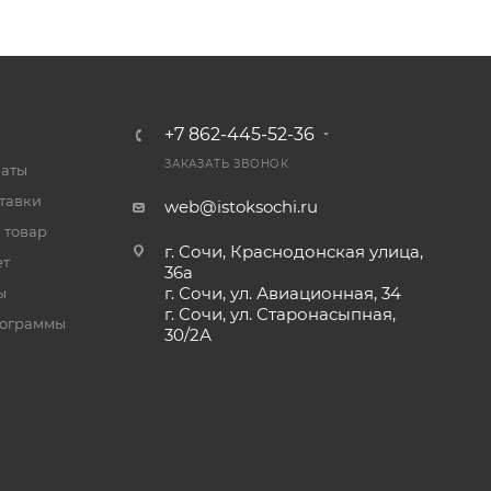
+7 862-445-52-36
ЗАКАЗАТЬ ЗВОНОК
латы
тавки
web@istoksochi.ru
 товар
г. Сочи, Краснодонская улица,
ет
36а
г. Сочи, ул. Авиационная, 34
ы
г. Сочи, ул. Старонасыпная,
рограммы
30/2А