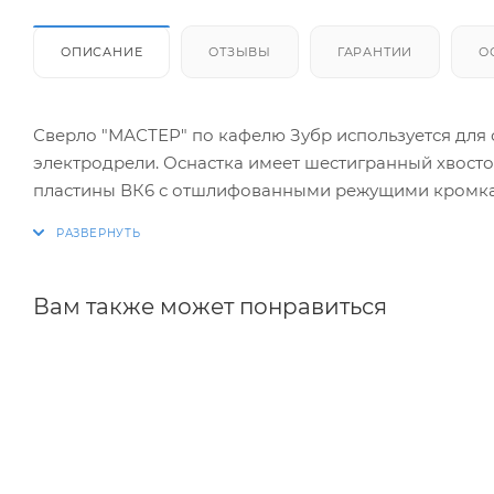
ОПИСАНИЕ
ОТЗЫВЫ
ГАРАНТИИ
О
Сверло "МАСТЕР" по кафелю Зубр используется для 
электродрели. Оснастка имеет шестигранный хвосто
пластины ВК6 с отшлифованными режущими кромкам
Используется с дрелями и шуруповертами в режиме
хвостовика 1/4 дюйма возможно использование с 
при сверлении значительно продлевает срок службы
Вам также может понравиться
Преимущества сверла по кафелю ЗУБР:
Двухрезцовый наконечник сверла из твердого спла
Специальная заточка режущих кромок улучшает пр
Шестигранный хвостовик для предотвращения пров
Специальная проточка хвостовика 1/4″ для использ
Износостойкое покрытие защищает от коррозии