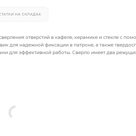
СТАТКИ НА СКЛАДАХ
сверления отверстий в кафеле, керамике и стекле с по
вик для надежной фиксации в патроне, а также твердо
и для эффективной работы. Сверло имеет два режущих
 безударного сверления. Благодаря специальной проточ
быстросъёмным адаптером. Применение охлаждающей жи
 инструмента. Необходимо избегать перегрева сверла.
ва BK6
охождение материала
орачивания в сверлильном патроне
ования быстросъемных адаптеров