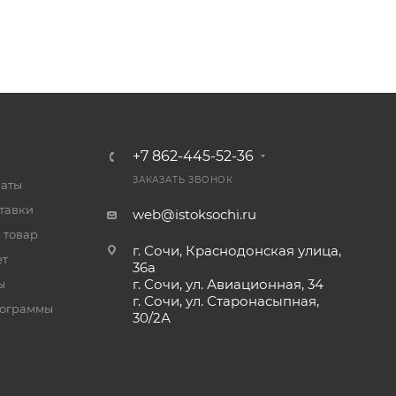
+7 862-445-52-36
ЗАКАЗАТЬ ЗВОНОК
латы
тавки
web@istoksochi.ru
 товар
г. Сочи, Краснодонская улица,
ет
36а
г. Сочи, ул. Авиационная, 34
ы
г. Сочи, ул. Старонасыпная,
рограммы
30/2А