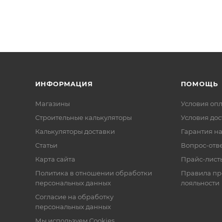
ИНФОРМАЦИЯ
ПОМОЩЬ
Магазины
Условия оп
Строительные калькуляторы
Условия дос
Калькуляторы доставки
Гарантия на
Статьи
Вопрос-отв
Карта сайта
Прайс-лист
Политика в отношении обработки
Правила п
персональных данных
лояльности
Согласие на обработку
персональных данных
Мы используем Cookies