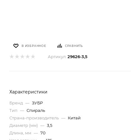
В ИЗБРАННОЕ
СРАВНИТЬ
Артикул:
29626-3,5
Характеристики
Бренд
—
ЗУБР
Тип
—
Спираль
Страна-производитель
—
Китай
Диаметр (мм)
—
3,5
Длина, мм
—
70