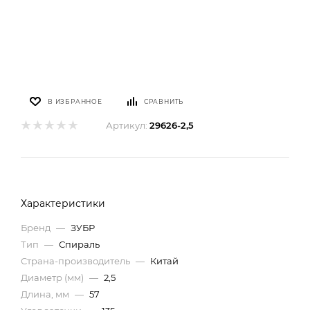
В ИЗБРАННОЕ
СРАВНИТЬ
Артикул:
29626-2,5
Характеристики
Бренд
—
ЗУБР
Тип
—
Спираль
Страна-производитель
—
Китай
Диаметр (мм)
—
2,5
Длина, мм
—
57