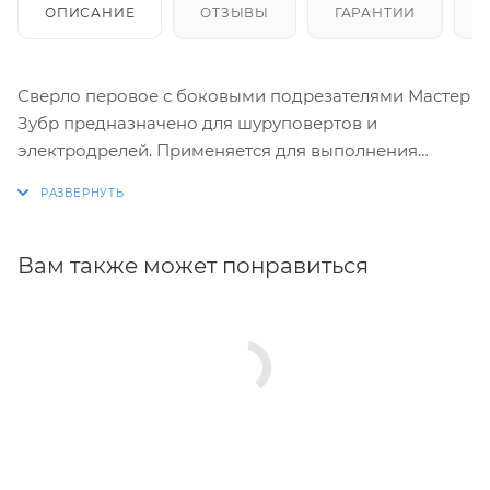
ОПИСАНИЕ
ОТЗЫВЫ
ГАРАНТИИ
Сверло перовое с боковыми подрезателями Мастер
Зубр предназначено для шуруповертов и
электродрелей. Применяется для выполнения
отверстий в древесине, фанере, ДСП, клеёных щитах
и пластике.
Оснастка изготовлена из качественной
Вам также может понравиться
высокоуглеродистой стали. Шестигранный
хвостовик обеспечивает надежное закрепление в
патроне. Сверло имеет парооксидированное
покрытие, защищающее рабочую часть от коррозии.