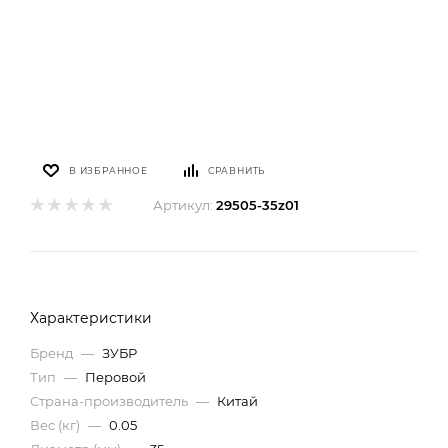
В ИЗБРАННОЕ
СРАВНИТЬ
Артикул:
29505-35z01
Характеристики
Бренд
—
ЗУБР
Тип
—
Перовой
Страна-производитель
—
Китай
Вес (кг)
—
0.05