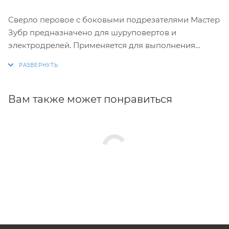
Сверло перовое с боковыми подрезателями Мастер
Зубр предназначено для шуруповертов и
электродрелей. Применяется для выполнения
отверстий в древесине, фанере, ДСП, клеёных щитах
и пластике.
Оснастка изготовлена из качественной
Вам также может понравиться
высокоуглеродистой стали. Шестигранный
хвостовик обеспечивает надежное закрепление в
патроне. Сверло имеет парооксидированное
покрытие, защищающее рабочую часть от коррозии.