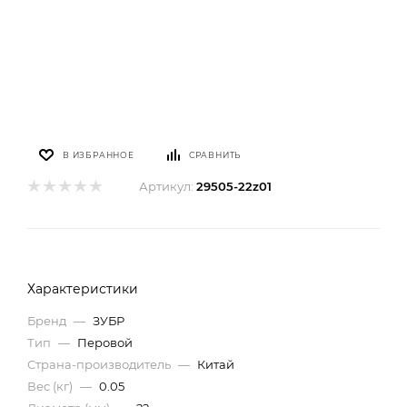
В ИЗБРАННОЕ
СРАВНИТЬ
Артикул:
29505-22z01
Характеристики
Бренд
—
ЗУБР
Тип
—
Перовой
Страна-производитель
—
Китай
Вес (кг)
—
0.05