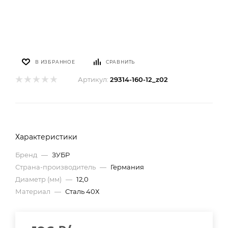
В ИЗБРАННОЕ
СРАВНИТЬ
Артикул:
29314-160-12_z02
Характеристики
Бренд
—
ЗУБР
Страна-производитель
—
Германия
Диаметр (мм)
—
12,0
Материал
—
Сталь 40Х