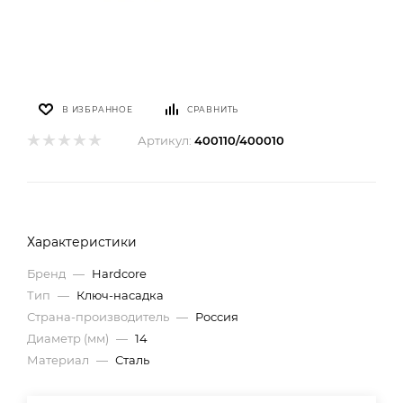
В ИЗБРАННОЕ
СРАВНИТЬ
Артикул:
400110/400010
Характеристики
Бренд
—
Hardcore
Тип
—
Ключ-насадка
Страна-производитель
—
Россия
Диаметр (мм)
—
14
Материал
—
Сталь