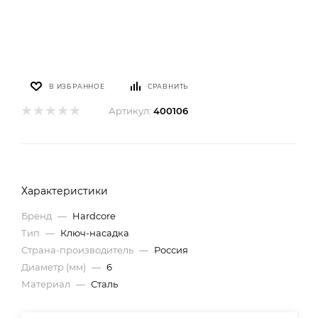
В ИЗБРАННОЕ
СРАВНИТЬ
Артикул:
400106
Характеристики
Бренд
—
Hardcore
Тип
—
Ключ-насадка
Страна-производитель
—
Россия
Диаметр (мм)
—
6
Материал
—
Сталь