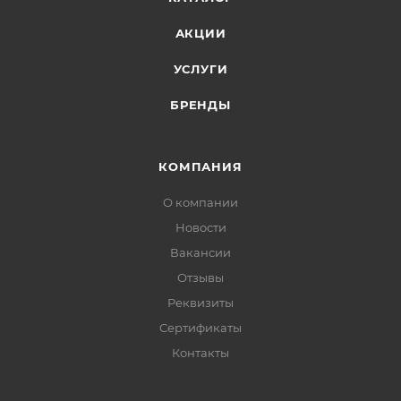
закрутить длинный саморез в плотный материал
АКЦИИ
или наоборот выкрутить старый крепеж.
Торсионная бита служит гораздо дольше обычных
УСЛУГИ
бит.
БРЕНДЫ
КОМПАНИЯ
О компании
Новости
Вакансии
Отзывы
Реквизиты
Сертификаты
Контакты