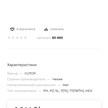
В ИЗБРАННОЕ
СРАВНИТЬ
Артикул:
83-665
Характеристики
Бренд
—
CUTOP
Страна-производитель
—
Чехия
Намагниченный наконечник
—
Нет
Тип наконечника
—
PH, PZ, SL, T(TX), TT(TR/TH), HEX