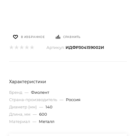
В ИЗБРАННОЕ
СРАВНИТЬ
Артикул:
ИДФР304159002И
Характеристики
Бренд
—
Фиолент
Страна-производитель
—
Россия
Диаметр (мм)
—
140
Длина, мм
—
600
Материал
—
Металл