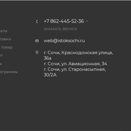
+7 862-445-52-36
ЗАКАЗАТЬ ЗВОНОК
латы
тавки
web@istoksochi.ru
 товар
г. Сочи, Краснодонская улица,
ет
36а
г. Сочи, ул. Авиационная, 34
ы
г. Сочи, ул. Старонасыпная,
рограммы
30/2А