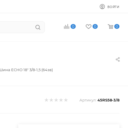
ВОЙТИ
0
0
0
Шина ECHO 18" 3/8-1,5 (64зв)
Артикул:
45RS58-3/8