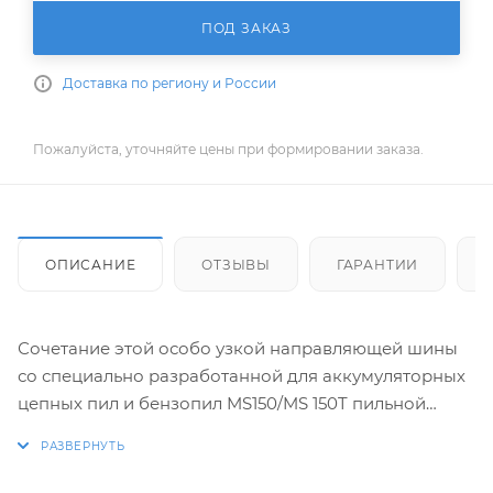
ПОД ЗАКАЗ
Доставка по региону и России
Пожалуйста, уточняйте цены при формировании заказа.
ОПИСАНИЕ
ОТЗЫВЫ
ГАРАНТИИ
Сочетание этой особо узкой направляющей шины
со специально разработанной для аккумуляторных
цепных пил и бензопил MS150/MS 150T пильной
цепью 1/4"Picco Micro 3 способствует значительному
уменьшению веса при одновременном увеличении
производительности пиления.Как и все