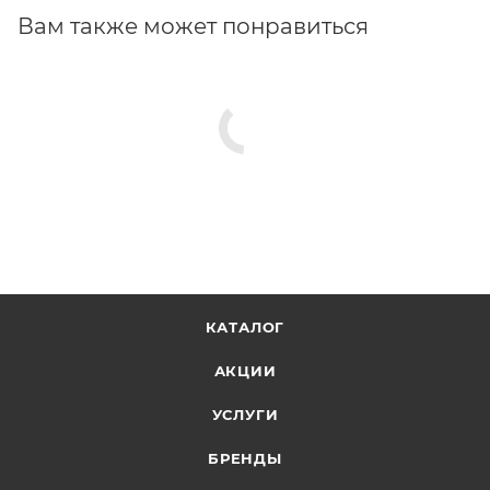
направляющие шины STIHL, шина этого исполнения
Вам также может понравиться
изготовлена из высококачественной хром-
молибденовой стали.
КАТАЛОГ
АКЦИИ
УСЛУГИ
БРЕНДЫ