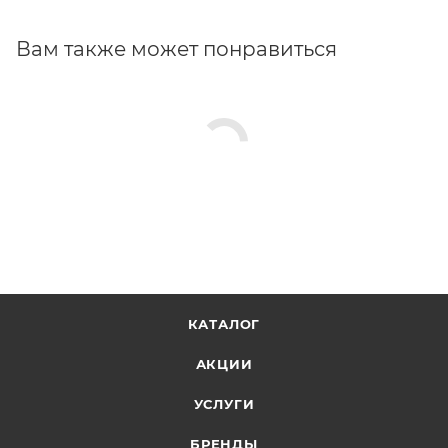
STIHL Oilomatic обеспечивая улучшенное на 10%
качество смазки и увеличение срока службы цепей.
Вам также может понравиться
КАТАЛОГ
АКЦИИ
УСЛУГИ
БРЕНДЫ