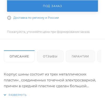
ПОД ЗАКАЗ
Доставка по региону и России
Пожалуйста, уточняйте цены при формировании заказа.
ОПИСАНИЕ
ОТЗЫВЫ
ГАРАНТИИ
Корпус шины состоит из трех металлических
пластин , соединенных точечной электросваркой,
причем в средней пластине сделан большой
вырез.Преимущество: высокая стабильность при
малом весе.Для подачи масла используется система
STIHL Oilomatic обеспечивая улучшенное на 10%