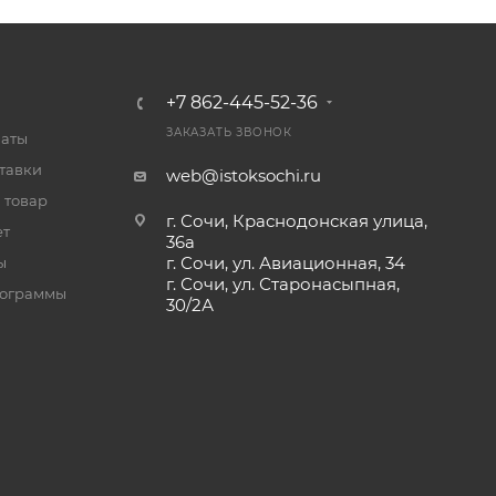
+7 862-445-52-36
ЗАКАЗАТЬ ЗВОНОК
латы
тавки
web@istoksochi.ru
 товар
г. Сочи, Краснодонская улица,
ет
36а
г. Сочи, ул. Авиационная, 34
ы
г. Сочи, ул. Старонасыпная,
рограммы
30/2А