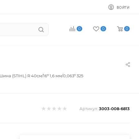
ВОЙТИ
0
0
0
Шина (STIHL) R 40см/16* 1,6 мм/0,063* 325
Артикул:
3003-008-6813