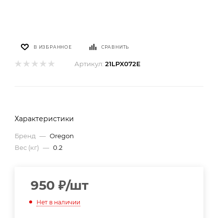
В ИЗБРАННОЕ
СРАВНИТЬ
Артикул:
21LPX072E
Характеристики
Бренд
—
Oregon
Вес (кг)
—
0.2
950
₽
/шт
Нет в наличии