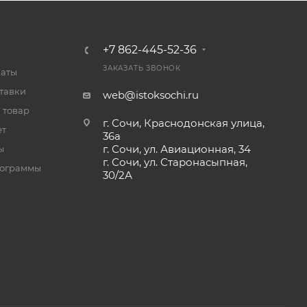
+7 862-445-52-36
ЗАКАЗАТЬ ЗВОНОК
латы
тавки
web@istoksochi.ru
 товар
г. Сочи, Краснодонская улица,
ет
36а
г. Сочи, ул. Авиационная, 34
ы
г. Сочи, ул. Старонасыпная,
рограммы
30/2А