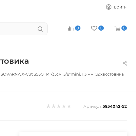
ВОЙТИ
0
0
0
стовика
QVARNA X-Cut S93G, 14"/35см, 3/8"mini, 1.3 мм, 52 хвостовика
Артикул:
5854042-52