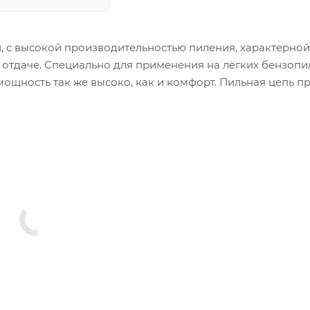
, с высокой производительностью пиления, характерной
отдаче. Специально для применения на лёгких бензопил
мощность так же высоко, как и комфорт. Пильная цепь п
отности, для обрезки сучьев и ветвей пилой для ухода 