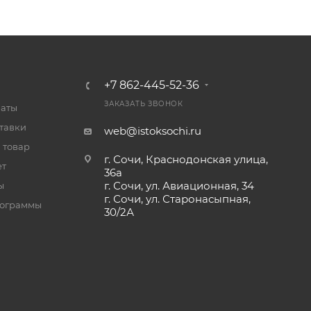
+7 862-445-52-36
ЗАКАЗАТЬ ЗВОНОК
латы
тавки
web@istoksochi.ru
 товар
г. Сочи, Краснодонская улица,
ет
36а
г. Сочи, ул. Авиационная, 34
ы
г. Сочи, ул. Старонасыпная,
рограммы
30/2А