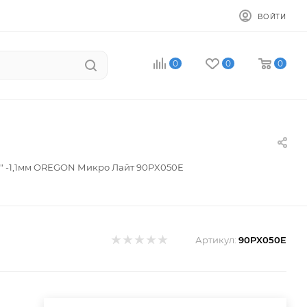
ВОЙТИ
0
0
0
8" -1,1мм OREGON Микро Лайт 90PX050E
Артикул:
90PX050E