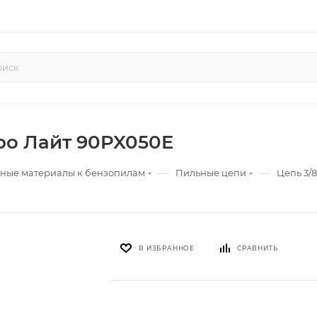
ро Лайт 90PX050E
—
—
дные материалы к бензопилам
Пильные цепи
Цепь 3/
В ИЗБРАННОЕ
СРАВНИТЬ