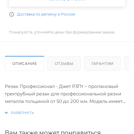
Доставка по региону и России
Пожалуйста, уточняйте цены при формировании заказа.
ОПИСАНИЕ
ОТЗЫВЫ
ГАРАНТИИ
Резак Профессионал - Джет Р3Пт – пропановый
трехтрубный резак для профессиональной резки
металла толщиной от 50 до 200 мм. Модель имеет
комфортную вентильную систему управления и
инжекторное смешение газа.
Особенности:
Вам также может понравиться