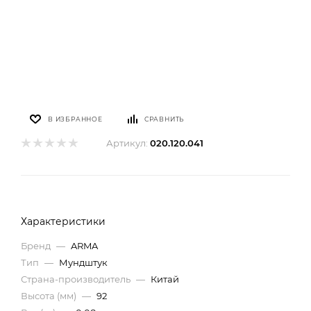
В ИЗБРАННОЕ
СРАВНИТЬ
Артикул:
020.120.041
Характеристики
Бренд
—
ARMA
Тип
—
Мундштук
Страна-производитель
—
Китай
Высота (мм)
—
92