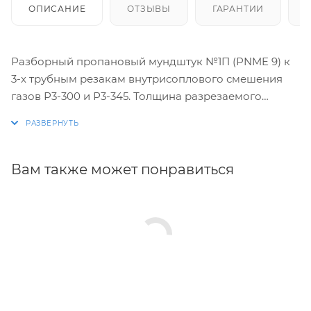
ОПИСАНИЕ
ОТЗЫВЫ
ГАРАНТИИ
Разборный пропановый мундштук №1П (PNME 9) к
3-х трубным резакам внутрисоплового смешения
газов Р3-300 и Р3-345. Толщина разрезаемого
металла 8–15 мм. Мундштук с широкими шлицами.
Газосмесительный мундштук имеет три запорных
пояска, которые предотвращают перетечку газов и
обеспечивают смешение газов непосредственно в
Вам также может понравиться
мундштуке, обеспечивая безопасное
использование.