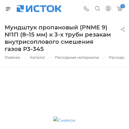
0
Мундштук пропановый (PNME 9)
№1П (8–15 мм) к 3-х трубн резакам
внутрисоплового смешения
газов Р3-345
—
—
—
Главная
Каталог
Расходные материалы
Расходные