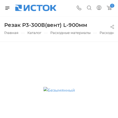
0
Резак Р3-300В(вент) L-900мм
—
—
—
Главная
Каталог
Расходные материалы
Расходные