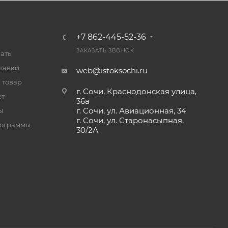
+7 862-445-52-36
ЗАКАЗАТЬ ЗВОНОК
латы
тавки
web@istoksochi.ru
 товар
г. Сочи, Краснодонская улица,
ет
36а
г. Сочи, ул. Авиационная, 34
ы
г. Сочи, ул. Старонасыпная,
рограммы
30/2А