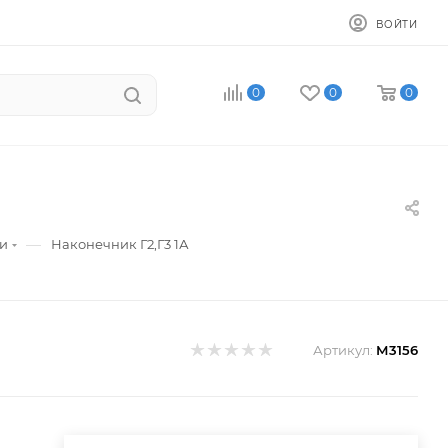
ВОЙТИ
0
0
0
—
ки
Наконечник Г2,Г3 1А
Артикул:
М3156