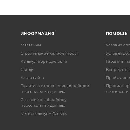
ИНФОРМАЦИЯ
ПОМОЩЬ
Магазины
Условия оп
Строительные калькуляторы
Условия дос
Калькуляторы доставки
Гарантия на
Статьи
Вопрос-отв
Карта сайта
Прайс-лист
Политика в отношении обработки
Правила п
персональных данных
лояльности
Согласие на обработку
персональных данных
Мы используем Cookies