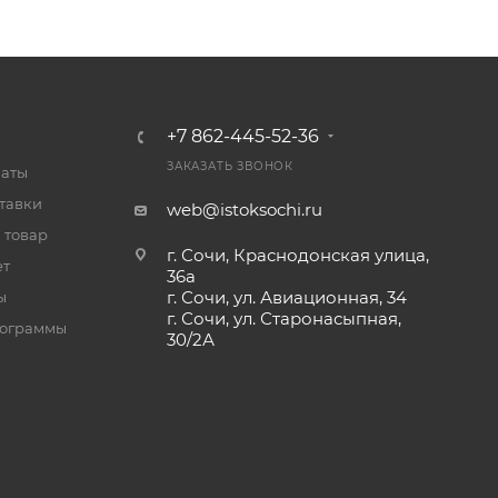
+7 862-445-52-36
ЗАКАЗАТЬ ЗВОНОК
латы
тавки
web@istoksochi.ru
 товар
г. Сочи, Краснодонская улица,
ет
36а
г. Сочи, ул. Авиационная, 34
ы
г. Сочи, ул. Старонасыпная,
рограммы
30/2А