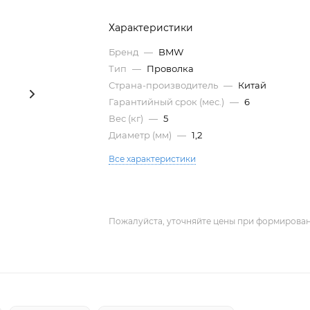
Характеристики
Бренд
—
BMW
Тип
—
Проволка
Страна-производитель
—
Китай
Гарантийный срок (мес.)
—
6
Вес (кг)
—
5
Диаметр (мм)
—
1,2
Все характеристики
Пожалуйста, уточняйте цены при формирован