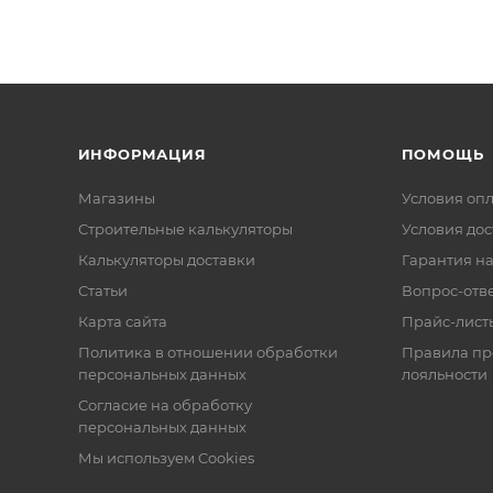
ИНФОРМАЦИЯ
ПОМОЩЬ
Магазины
Условия оп
Строительные калькуляторы
Условия дос
Калькуляторы доставки
Гарантия на
Статьи
Вопрос-отв
Карта сайта
Прайс-лист
Политика в отношении обработки
Правила п
персональных данных
лояльности
Согласие на обработку
персональных данных
Мы используем Cookies