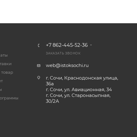
+7 862-445-52-36
ЗАКАЗАТЬ ЗВОНОК
латы
тавки
web@istoksochi.ru
 товар
г. Сочи, Краснодонская улица,
ет
36а
г. Сочи, ул. Авиационная, 34
ы
г. Сочи, ул. Старонасыпная,
рограммы
30/2А