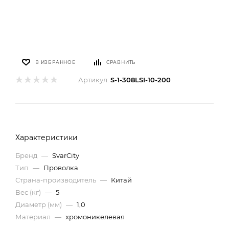
В ИЗБРАННОЕ
СРАВНИТЬ
Артикул:
S-1-308LSI-10-200
Характеристики
Бренд
—
SvarCity
Тип
—
Проволка
Страна-производитель
—
Китай
Вес (кг)
—
5
Диаметр (мм)
—
1,0
Материал
—
хромоникелевая