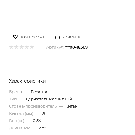
В ИЗБРАННОЕ
СРАВНИТЬ
Артикул:
***00-18569
Характеристики
Бренд
—
Ресанта
Тип
—
Держатель магнитный
Страна-производитель
—
Китай
Высота (мм)
—
20
Вес (кг)
—
0.54
Длина, мм
—
229