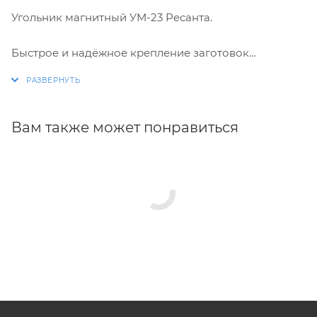
Угольник магнитный УМ-23 Ресанта.
Быстрое и надёжное крепление заготовок
позволяет экономить рабочее время.
Точное выставление угла заметно улучшает
качество сварочных работ.
Вам также может понравиться
Лёгкое отсоединение после выполнения работ не
требует дополнительных усилий.
Возможность осуществить процесс сварки без
посторонней помощи.
Технические характеристики магнитного угольника
Ресанта 71/6/70:
Max усилие-23 кг
Выставляемые углы-45, 90, 135 град