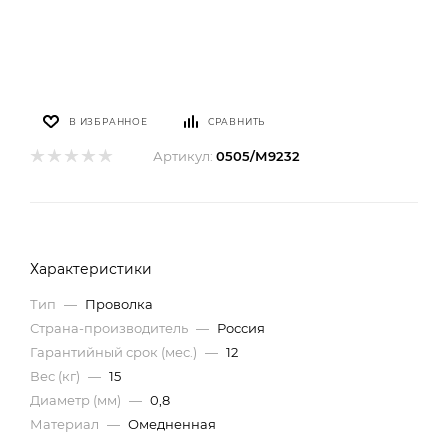
В ИЗБРАННОЕ
СРАВНИТЬ
Артикул:
0505/М9232
Характеристики
Тип
—
Проволка
Страна-производитель
—
Россия
Гарантийный срок (мес.)
—
12
Вес (кг)
—
15
Диаметр (мм)
—
0,8
Материал
—
Омедненная