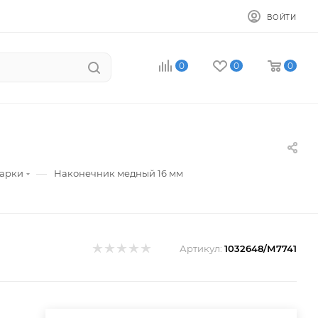
ВОЙТИ
0
0
0
—
варки
Наконечник медный 16 мм
Артикул:
1032648/М7741