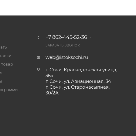
+7 862-445-52-36
ЗАКАЗАТЬ ЗВОНОК
латы
тавки
web@istoksochi.ru
 товар
г. Сочи, Краснодонская улица,
ет
36а
г. Сочи, ул. Авиационная, 34
ы
г. Сочи, ул. Старонасыпная,
рограммы
30/2А