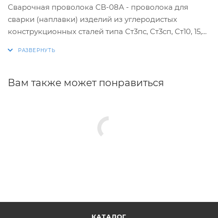
Сварочная проволока СВ-08А - проволока для
сварки (наплавки) изделий из углеродистых
конструкционных сталей типа Ст3пс, Ст3сп, Ст10, 15,
20, 20К и др. в защитных газах, смесях под флюсом.
Сварка ацетилено-кислородным пламенем. ГОСТ
22-46-70.
Вам также может понравиться
КАТАЛОГ