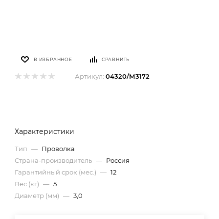
В ИЗБРАННОЕ
СРАВНИТЬ
Артикул:
04320/М3172
Характеристики
Тип
—
Проволка
Страна-производитель
—
Россия
Гарантийный срок (мес.)
—
12
Вес (кг)
—
5
Диаметр (мм)
—
3,0