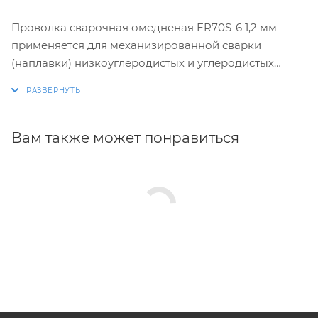
Проволка сварочная омедненая ER70S-6 1,2 мм
применяется для механизированной сварки
(наплавки) низкоуглеродистых и углеродистых
конструкционных сталей в газовой смеси (Ar-80% +
CO2-20%), чистом CO2 и под флюсом.
Вам также может понравиться