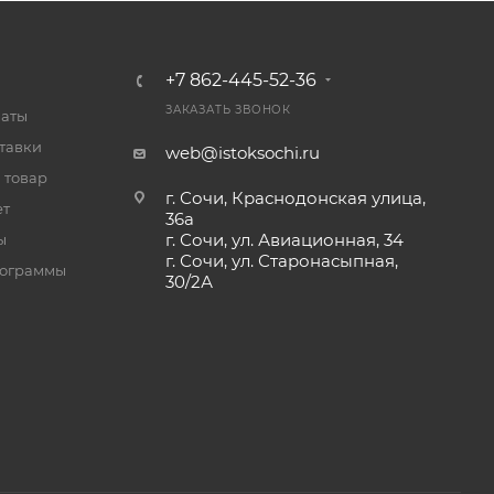
+7 862-445-52-36
ЗАКАЗАТЬ ЗВОНОК
латы
тавки
web@istoksochi.ru
 товар
г. Сочи, Краснодонская улица,
ет
36а
г. Сочи, ул. Авиационная, 34
ы
г. Сочи, ул. Старонасыпная,
рограммы
30/2А