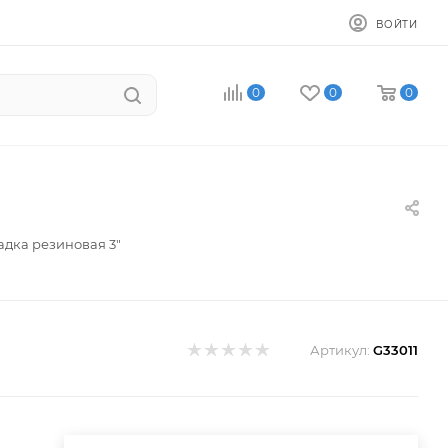
ВОЙТИ
0
0
0
дка резиновая 3"
Артикул:
G33011