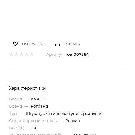
В ИЗБРАННОЕ
СРАВНИТЬ
Артикул:
тов-007564
Характеристики
Бренд
—
KNAUF
Бренд
—
Ротбанд
Тип
—
Штукатурка гипсовая универсальная
Страна-производитель
—
Россия
Вес (кг)
—
30