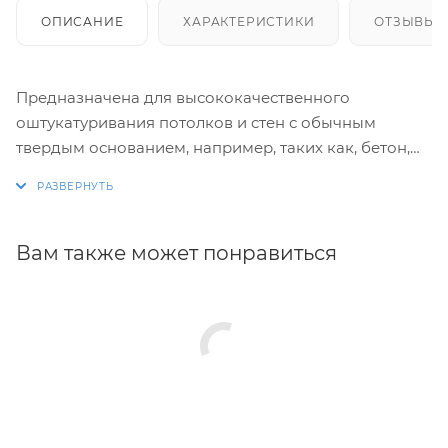
ОПИСАНИЕ
ХАРАКТЕРИСТИКИ
ОТЗЫВЫ
Предназначена для высококачественного
оштукатуривания потолков и стен с обычным
твердым основанием, например, таких как, бетон,
кирпич, цементная штукатурка, а так же
поверхностей из пенополистирола, ЦСП.
Особенно рекомендуется для гладких бетонных
Вам также может понравиться
потолочных и стеновых поверхностей.
Можно использовать для отделки помещений с
нормальной влажностью, а также в кухнях и ванных
комнатах.
Для внутренних работ.
Преимущества