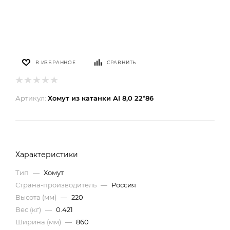
В ИЗБРАННОЕ
СРАВНИТЬ
Артикул:
Хомут из катанки AI 8,0 22*86
Характеристики
Тип
—
Хомут
Страна-производитель
—
Россия
Высота (мм)
—
220
Вес (кг)
—
0.421
Ширина (мм)
—
860