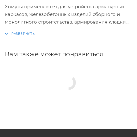
Хомуты применяются для устройства арматурных
каркасов, железобетонных изделий сборного и
монолитного строительства, армирования кладки.
Изготовление хомутов по размерам заказчика.
Размеры и конфигурация производимых изделий
строго выдержаны, благодаря автоматизации
Вам также может понравиться
процесса.