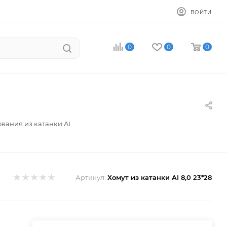
ВОЙТИ
0
0
0
ования из катанки AI
Артикул:
Хомут из катанки AI 8,0 23*28