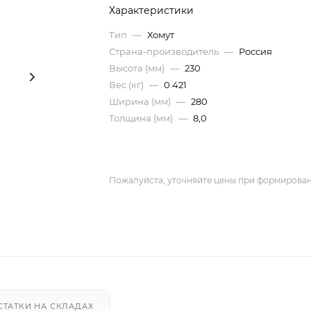
Характеристики
Тип
—
Хомут
Страна-производитель
—
Россия
Высота (мм)
—
230
Вес (кг)
—
0.421
Ширина (мм)
—
280
Толщина (мм)
—
8,0
Пожалуйста, уточняйте цены при формирован
СТАТКИ НА СКЛАДАХ