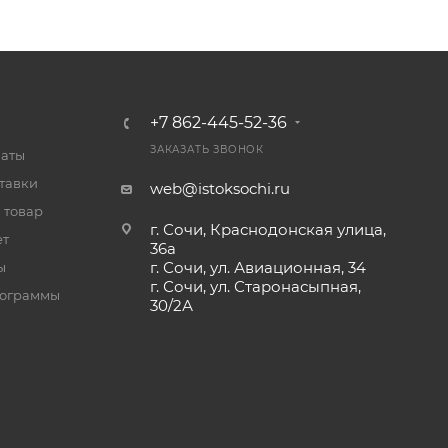
+7 862-445-52-36
ЗАКАЗАТЬ ЗВОНОК
латы
тавки
web@istoksochi.ru
 товар
г. Сочи, Краснодонская улица,
ет
36а
г. Сочи, ул. Авиационная, 34
ы
г. Сочи, ул. Старонасыпная,
рограммы
30/2А