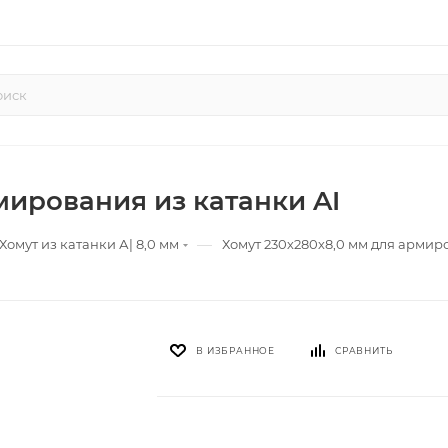
мирования из катанки AI
—
Хомут из катанки А| 8,0 мм
Хомут 230х280х8,0 мм для армир
В ИЗБРАННОЕ
СРАВНИТЬ