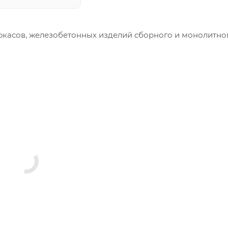
ркасов, железобетонных изделий сборного и монолитно
меры и конфигурация производимых изделий строго вы