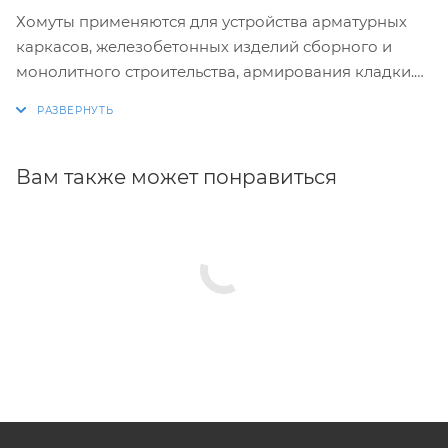
Хомуты применяются для устройства арматурных
каркасов, железобетонных изделий сборного и
монолитного строительства, армирования кладки.
Изготовление хомутов по размерам заказчика.
Размеры и конфигурация производимых изделий
строго выдержаны, благодаря автоматизации
Вам также может понравиться
процесса.