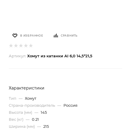
В ИЗБРАННОЕ
СРАВНИТЬ
Артикул:
Хомут из катанки AI 6,0 14,5*21,5
Характеристики
Тип
—
Хомут
Страна-производитель
—
Россия
Высота (мм)
—
145
Вес (кг)
—
0.21
Ширина (мм)
—
215