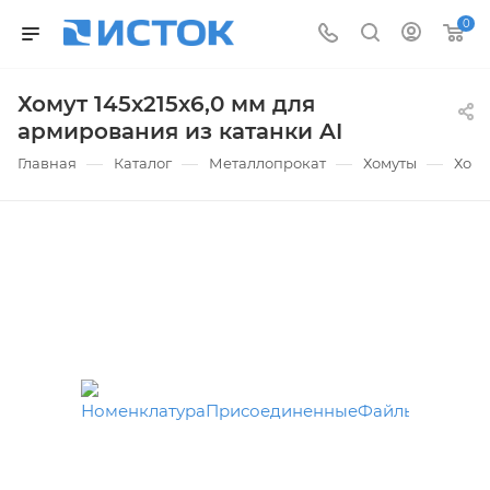
0
Хомут 145х215х6,0 мм для
армирования из катанки AI
—
—
—
—
Главная
Каталог
Металлопрокат
Хомуты
Хому