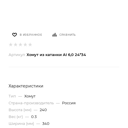
В ИЗБРАННОЕ
СРАВНИТЬ
Артикул:
Хомут из катанки AI 6,0 24*34
Характеристики
Тип
—
Хомут
Страна-производитель
—
Россия
Высота (мм)
—
240
Вес (кг)
—
0.3
Ширина (мм)
—
340