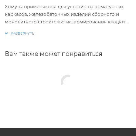
Хомуты применяются для устройства арматурных
каркасов, железобетонных изделий сборного и
монолитного строительства, армирования кладки.
Изготовление хомутов по размерам заказчика.
Размеры и конфигурация производимых изделий
строго выдержаны, благодаря автоматизации
Вам также может понравиться
процесса.