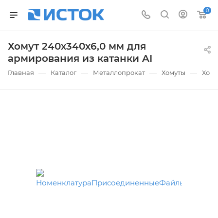
0
Хомут 240х340х6,0 мм для
армирования из катанки AI
—
—
—
—
Главная
Каталог
Металлопрокат
Хомуты
Хому