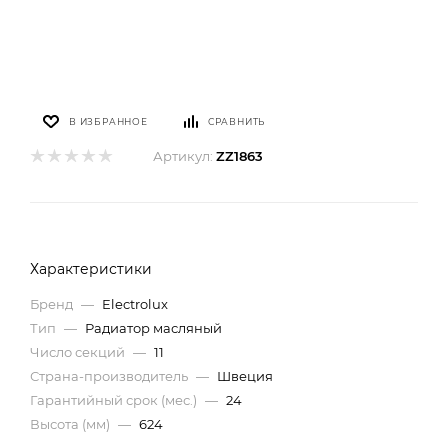
В ИЗБРАННОЕ
СРАВНИТЬ
Артикул:
ZZ1863
Характеристики
Бренд
—
Electrolux
Тип
—
Радиатор масляный
Число секций
—
11
Страна-производитель
—
Швеция
Гарантийный срок (мес.)
—
24
Высота (мм)
—
624