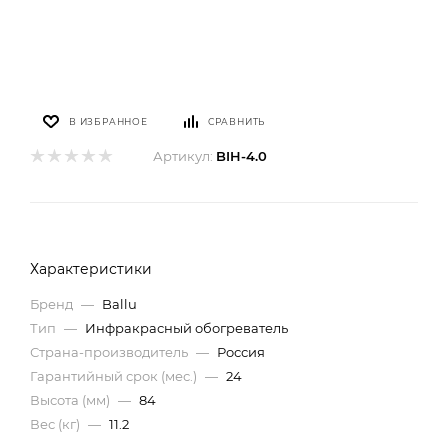
В ИЗБРАННОЕ
СРАВНИТЬ
Артикул:
BIH-4.0
Характеристики
Бренд
—
Ballu
Тип
—
Инфракрасный обогреватель
Страна-производитель
—
Россия
Гарантийный срок (мес.)
—
24
Высота (мм)
—
84
Вес (кг)
—
11.2