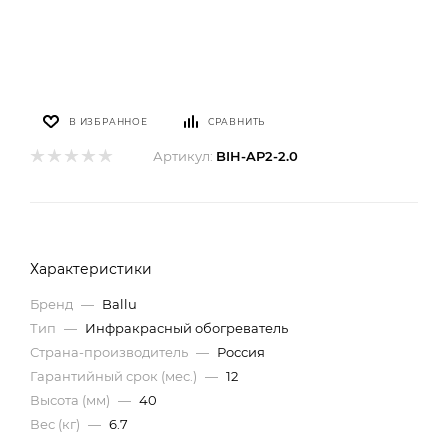
В ИЗБРАННОЕ
СРАВНИТЬ
Артикул:
BIH-AP2-2.0
Характеристики
Бренд
—
Ballu
Тип
—
Инфракрасный обогреватель
Страна-производитель
—
Россия
Гарантийный срок (мес.)
—
12
Высота (мм)
—
40
Вес (кг)
—
6.7