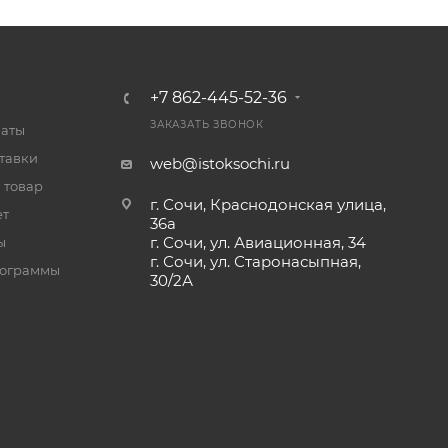
+7 862-445-52-36
ЗАКАЗАТЬ ЗВОНОК
латы
тавки
web@istoksochi.ru
 товар
г. Сочи, Краснодонская улица,
ет
36а
г. Сочи, ул. Авиационная, 34
ы
г. Сочи, ул. Старонасыпная,
рограммы
30/2А