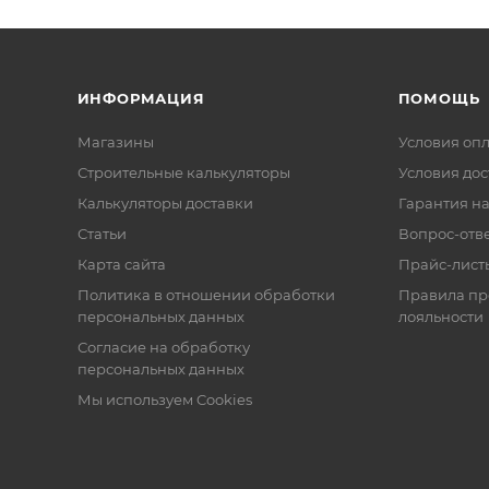
ИНФОРМАЦИЯ
ПОМОЩЬ
Магазины
Условия оп
Строительные калькуляторы
Условия дос
Калькуляторы доставки
Гарантия на
Статьи
Вопрос-отв
Карта сайта
Прайс-лист
Политика в отношении обработки
Правила п
персональных данных
лояльности
Согласие на обработку
персональных данных
Мы используем Cookies